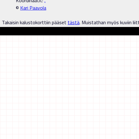
Koordinaatit:
,
©
Kari Paavola
Takaisin kalustokorttiin pääset
tästä
. Muistathan myös kuviin liit