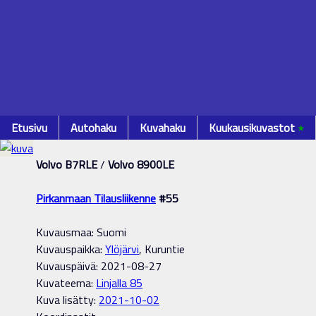
Etusivu
Autohaku
Kuvahaku
Kuukausikuvastot
٭
Volvo B7RLE
/
Volvo 8900LE
Pirkanmaan Tilausliikenne
#55
Kuvausmaa: Suomi
Kuvauspaikka:
Ylöjärvi
, Kuruntie
Kuvauspäivä: 2021-08-27
Kuvateema:
Linjalla 85
Kuva lisätty:
2021-10-02