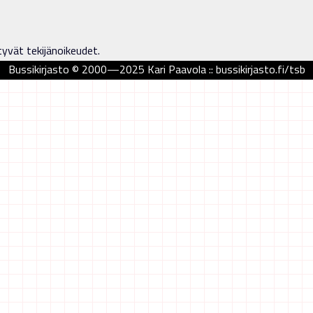
tyvät tekijänoikeudet.
Bussikirjasto © 2000—2025 Kari Paavola :: bussikirjasto.fi/tsb