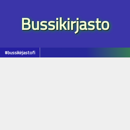
Bussikirjasto
#bussikirjastofi