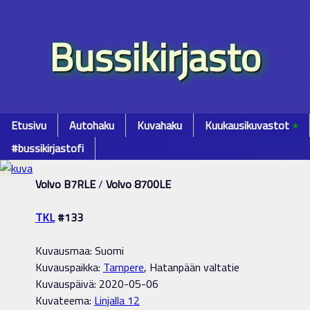
Bussikirjasto
Etusivu
Autohaku
Kuvahaku
Kuukausikuvastot
٭
#bussikirjastofi
Volvo B7RLE
/
Volvo 8700LE
TKL
#133
Kuvausmaa: Suomi
Kuvauspaikka:
Tampere
, Hatanpään valtatie
Kuvauspäivä: 2020-05-06
Kuvateema:
Linjalla 12