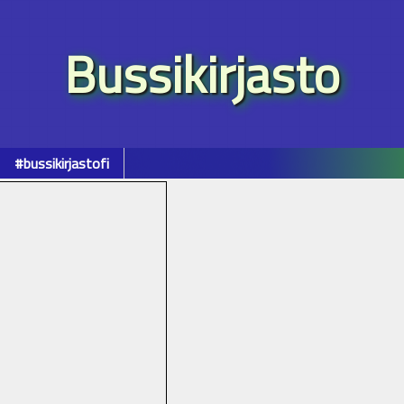
Bussikirjasto
#bussikirjastofi