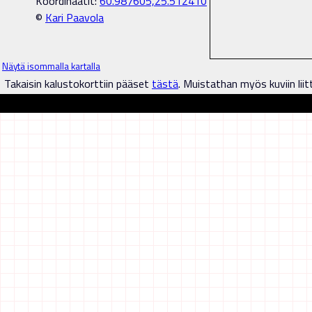
Koordinaatit:
60.987605,25.512410
©
Kari Paavola
Näytä isommalla kartalla
Takaisin kalustokorttiin pääset
tästä
. Muistathan myös kuviin liit