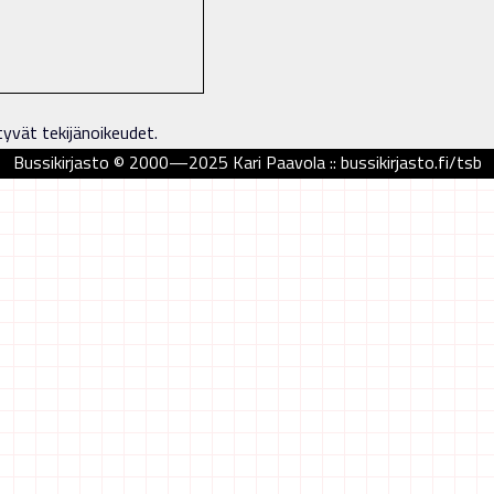
tyvät tekijänoikeudet.
Bussikirjasto © 2000—2025 Kari Paavola :: bussikirjasto.fi/tsb