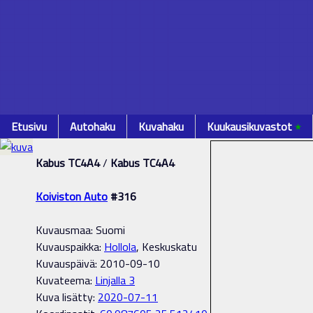
Etusivu
Autohaku
Kuvahaku
Kuukausikuvastot
٭
Kabus TC4A4
/
Kabus TC4A4
Koiviston Auto
#316
Kuvausmaa: Suomi
Kuvauspaikka:
Hollola
, Keskuskatu
Kuvauspäivä: 2010-09-10
Kuvateema:
Linjalla 3
Kuva lisätty:
2020-07-11