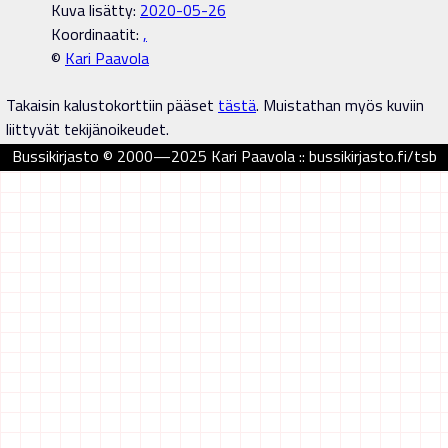
Kuva lisätty:
2020-05-26
Koordinaatit:
,
©
Kari Paavola
Takaisin kalustokorttiin pääset
tästä
. Muistathan myös kuviin
liittyvät tekijänoikeudet.
Bussikirjasto © 2000—2025 Kari Paavola :: bussikirjasto.fi/tsb