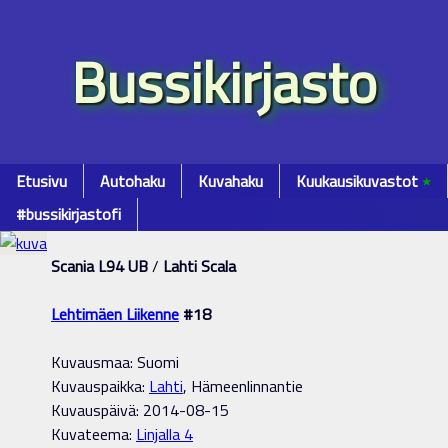
Bussikirjasto
Etusivu
Autohaku
Kuvahaku
Kuukausikuvastot
٭
#bussikirjastofi
Scania L94 UB
/
Lahti Scala
Lehtimäen Liikenne
#18
Kuvausmaa: Suomi
Kuvauspaikka:
Lahti
, Hämeenlinnantie
Kuvauspäivä: 2014-08-15
Kuvateema:
Linjalla 4