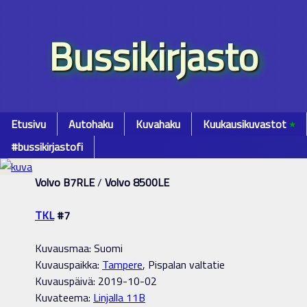
Bussikirjasto
Etusivu
Autohaku
Kuvahaku
Kuukausikuvastot
٭
#bussikirjastofi
Volvo B7RLE
/
Volvo 8500LE
TKL
#7
Kuvausmaa: Suomi
Kuvauspaikka:
Tampere
, Pispalan valtatie
Kuvauspäivä: 2019-10-02
Kuvateema:
Linjalla 11B