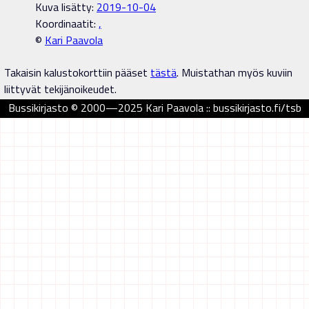
Kuva lisätty:
2019-10-04
Koordinaatit:
,
©
Kari Paavola
Takaisin kalustokorttiin pääset
tästä
. Muistathan myös kuviin
liittyvät tekijänoikeudet.
Bussikirjasto © 2000—2025 Kari Paavola :: bussikirjasto.fi/tsb