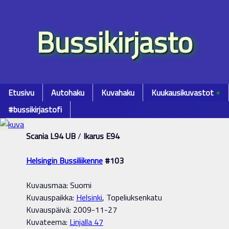
Bussikirjasto
Etusivu
Autohaku
Kuvahaku
Kuukausikuvastot
٭
#bussikirjastofi
Scania L94 UB
/
Ikarus E94
Helsingin Bussiliikenne
#103
Kuvausmaa: Suomi
Kuvauspaikka:
Helsinki
, Topeliuksenkatu
Kuvauspäivä: 2009-11-27
Kuvateema:
Linjalla 47