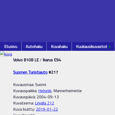
Etusivu
Autohaku
Kuvahaku
Kuukausikuvastot
٭
Volvo B10B LE
/
Ikarus E94
Suomen Turistiauto
#217
Kuvausmaa: Suomi
Kuvauspaikka:
Helsinki
, Mannerheimintie
Kuvauspäivä: 2004-09-13
Kuvateema:
Linjalla 212
Kuva lisätty:
2019-01-22