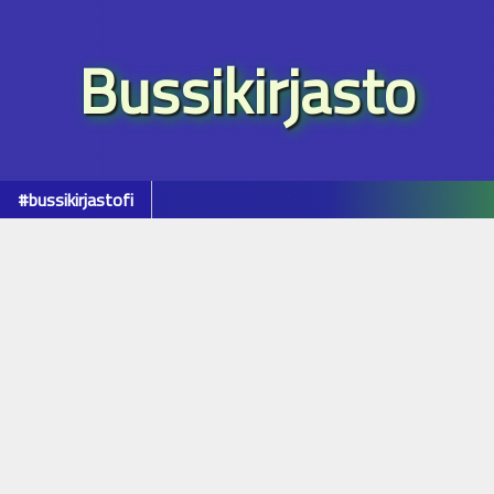
Bussikirjasto
#bussikirjastofi