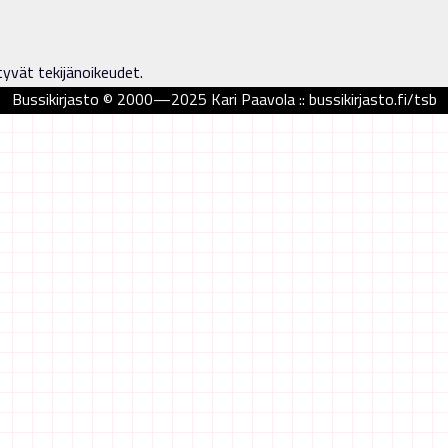
tyvät tekijänoikeudet.
Bussikirjasto © 2000—2025 Kari Paavola :: bussikirjasto.fi/tsb