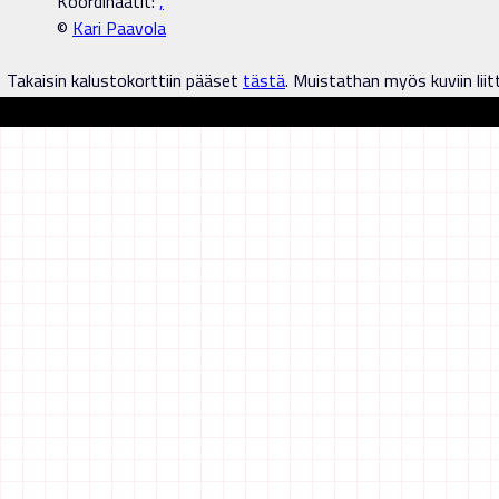
Koordinaatit:
,
©
Kari Paavola
Takaisin kalustokorttiin pääset
tästä
. Muistathan myös kuviin liit