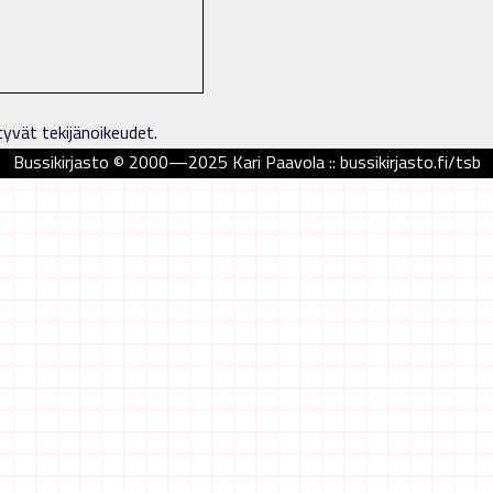
tyvät tekijänoikeudet.
Bussikirjasto © 2000—2025 Kari Paavola :: bussikirjasto.fi/tsb