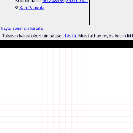
Koordinaatit:
60.248539,25.011001
©
Kari Paavola
Näytä isommalla kartalla
Takaisin kalustokorttiin pääset
tästä
. Muistathan myös kuviin liit