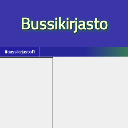
Bussikirjasto
#bussikirjastofi