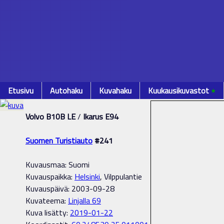
Etusivu
Autohaku
Kuvahaku
Kuukausikuvastot
٭
Volvo B10B LE
/
Ikarus E94
Suomen Turistiauto
#241
Kuvausmaa: Suomi
Kuvauspaikka:
Helsinki
, Vilppulantie
Kuvauspäivä: 2003-09-28
Kuvateema:
Linjalla 69
Kuva lisätty:
2019-01-22