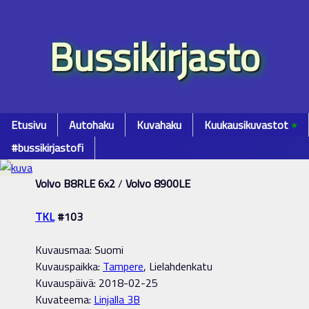
Bussikirjasto
Etusivu
Autohaku
Kuvahaku
Kuukausikuvastot
٭
#bussikirjastofi
Volvo B8RLE 6x2
/
Volvo 8900LE
TKL
#103
Kuvausmaa: Suomi
Kuvauspaikka:
Tampere
, Lielahdenkatu
Kuvauspäivä: 2018-02-25
Kuvateema:
Linjalla 3B