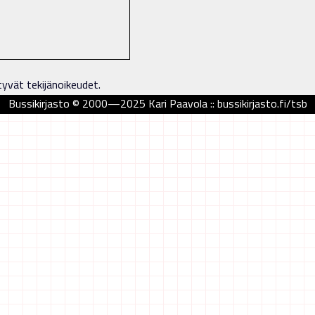
tyvät tekijänoikeudet.
Bussikirjasto © 2000—2025 Kari Paavola :: bussikirjasto.fi/tsb