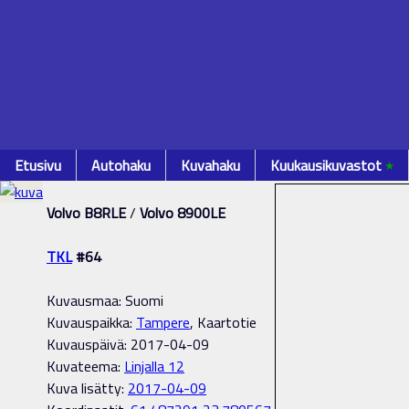
Etusivu
Autohaku
Kuvahaku
Kuukausikuvastot
٭
Volvo B8RLE
/
Volvo 8900LE
TKL
#64
Kuvausmaa: Suomi
Kuvauspaikka:
Tampere
, Kaartotie
Kuvauspäivä: 2017-04-09
Kuvateema:
Linjalla 12
Kuva lisätty:
2017-04-09