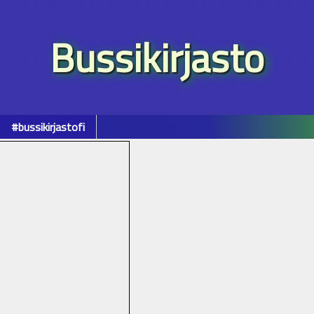
Bussikirjasto
#bussikirjastofi