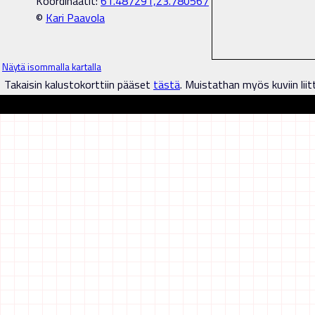
Koordinaatit:
61.487291,23.780567
©
Kari Paavola
Näytä isommalla kartalla
Takaisin kalustokorttiin pääset
tästä
. Muistathan myös kuviin liit