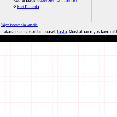
Koordinaatit:
60.990891,24.439481
©
Kari Paavola
Näytä isommalla kartalla
Takaisin kalustokorttiin pääset
tästä
. Muistathan myös kuviin liit