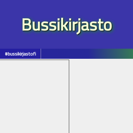
Bussikirjasto
#bussikirjastofi