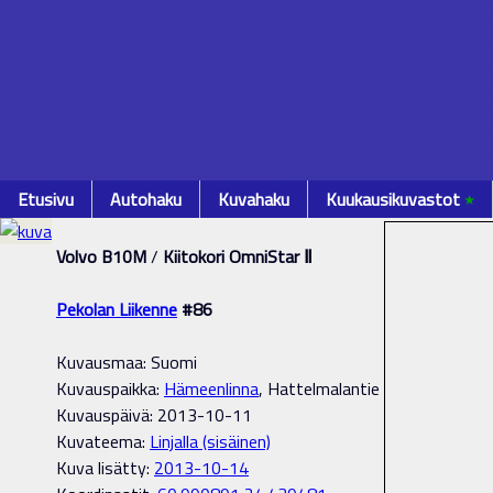
Etusivu
Autohaku
Kuvahaku
Kuukausikuvastot
٭
Volvo B10M
/
Kiitokori OmniStar Ⅱ
Pekolan Liikenne
#86
Kuvausmaa: Suomi
Kuvauspaikka:
Hämeenlinna
, Hattelmalantie
Kuvauspäivä: 2013-10-11
Kuvateema:
Linjalla (sisäinen)
Kuva lisätty:
2013-10-14