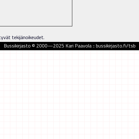
tyvät tekijänoikeudet.
Bussikirjasto © 2000—2025 Kari Paavola :: bussikirjasto.fi/tsb