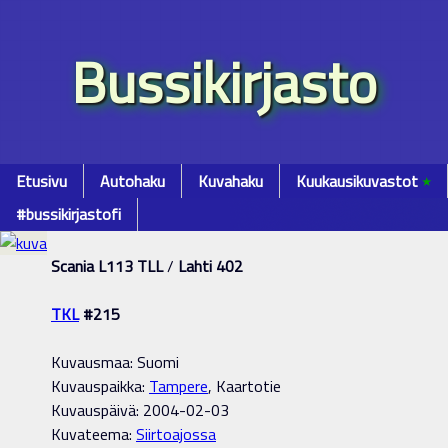
Bussikirjasto
Etusivu
Autohaku
Kuvahaku
Kuukausikuvastot
٭
#bussikirjastofi
Scania L113 TLL
/
Lahti 402
TKL
#215
Kuvausmaa: Suomi
Kuvauspaikka:
Tampere
, Kaartotie
Kuvauspäivä: 2004-02-03
Kuvateema:
Siirtoajossa