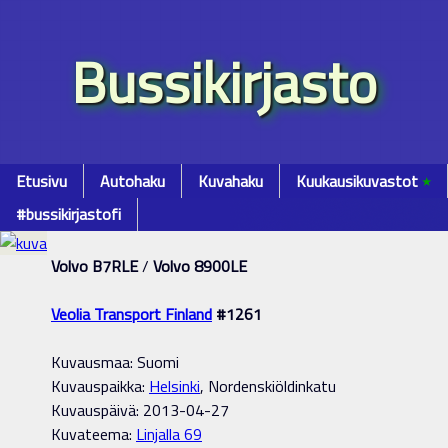
Bussikirjasto
Etusivu
Autohaku
Kuvahaku
Kuukausikuvastot
٭
#bussikirjastofi
Volvo B7RLE
/
Volvo 8900LE
Veolia Transport Finland
#1261
Kuvausmaa: Suomi
Kuvauspaikka:
Helsinki
, Nordenskiöldinkatu
Kuvauspäivä: 2013-04-27
Kuvateema:
Linjalla 69