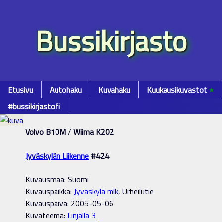
Bussikirjasto
Etusivu
Autohaku
Kuvahaku
Kuukausikuvastot
٭
#bussikirjastofi
Volvo B10M
/
Wiima K202
Jyväskylän Liikenne
#424
Kuvausmaa: Suomi
Kuvauspaikka:
Jyväskylä mlk
, Urheilutie
Kuvauspäivä: 2005-05-06
Kuvateema:
Linjalla 3