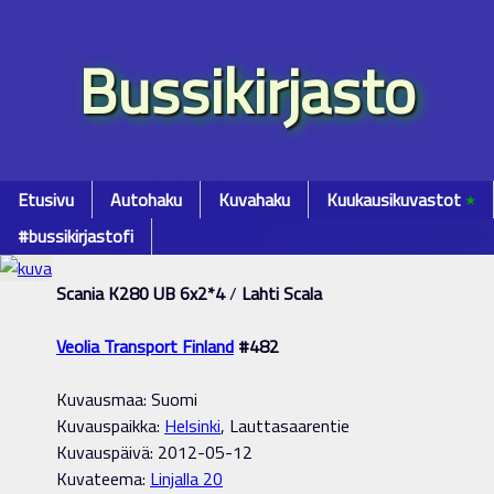
Bussikirjasto
Etusivu
Autohaku
Kuvahaku
Kuukausikuvastot
٭
#bussikirjastofi
Scania K280 UB 6x2*4
/
Lahti Scala
Veolia Transport Finland
#482
Kuvausmaa: Suomi
Kuvauspaikka:
Helsinki
, Lauttasaarentie
Kuvauspäivä: 2012-05-12
Kuvateema:
Linjalla 20