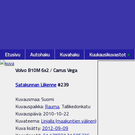
Etusivu
Autohaku
Kuvahaku
Kuukausikuvastot
٭
Volvo B10M 6x2
/
Carrus Vega
Satakunnan Liikenne
#239
Kuvausmaa: Suomi
Kuvauspaikka:
Rauma
, Tallikedonkatu
Kuvauspäivä: 2010-10-22
Kuvateema:
Linjalla (maakuntien välinen)
Kuva lisätty:
2012-09-09