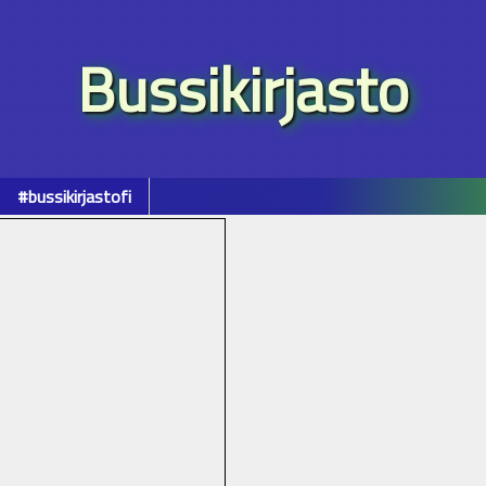
Bussikirjasto
#bussikirjastofi