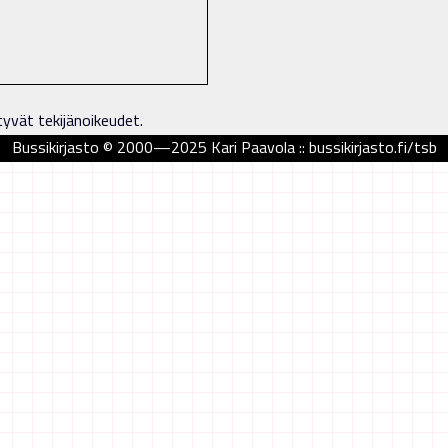
tyvät tekijänoikeudet.
Bussikirjasto © 2000—2025 Kari Paavola :: bussikirjasto.fi/tsb