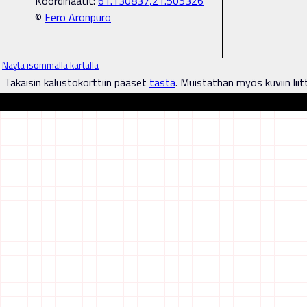
Koordinaatit:
61.130837,21.505326
©
Eero Aronpuro
Näytä isommalla kartalla
Takaisin kalustokorttiin pääset
tästä
. Muistathan myös kuviin liit