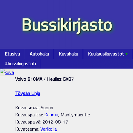
Bussikirjasto
Etusivu
Autohaku
Kuvahaku
Kuukausikuvastot
٭
#bussikirjastofi
Volvo B10MA
/
Heuliez GX87
Töysän Linja
Kuvausmaa: Suomi
Kuvauspaikka:
Keuruu
, Mäntymäentie
Kuvauspäivä: 2012-08-17
Kuvateema:
Varikolla