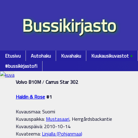
Bussikirjasto
Etusivu
Autohaku
Kuvahaku
Kuukausikuvastot
٭
#bussikirjastofi
Volvo B10M
/
Carrus Star 302
Haldin & Rose
#1
Kuvausmaa: Suomi
Kuvauspaikka:
Mustasaari
, Herrgårdsbackantie
Kuvauspäivä: 2010-10-14
Kuvateema:
Linjalla (Pohjanmaa)