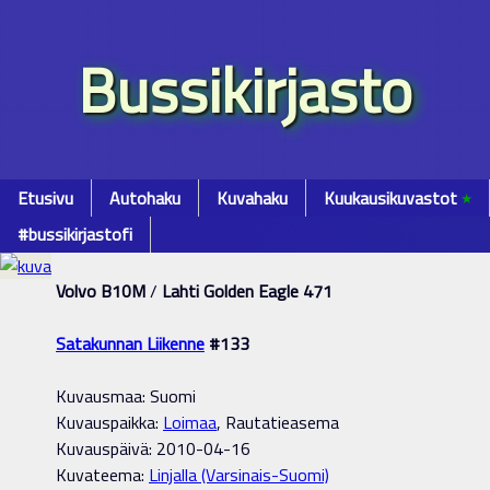
Bussikirjasto
Etusivu
Autohaku
Kuvahaku
Kuukausikuvastot
٭
#bussikirjastofi
Volvo B10M
/
Lahti Golden Eagle 471
Satakunnan Liikenne
#133
Kuvausmaa: Suomi
Kuvauspaikka:
Loimaa
, Rautatieasema
Kuvauspäivä: 2010-04-16
Kuvateema:
Linjalla (Varsinais-Suomi)