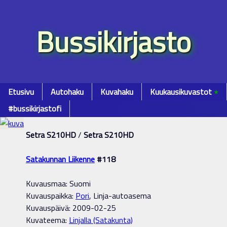
Bussikirjasto
Etusivu
Autohaku
Kuvahaku
Kuukausikuvastot
٭
#bussikirjastofi
Setra S210HD
/
Setra S210HD
Satakunnan Liikenne
#118
Kuvausmaa: Suomi
Kuvauspaikka:
Pori
, Linja-autoasema
Kuvauspäivä: 2009-02-25
Kuvateema:
Linjalla (Satakunta)