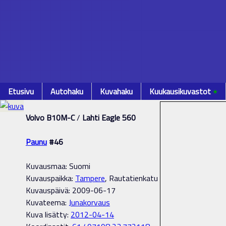
Etusivu
Autohaku
Kuvahaku
Kuukausikuvastot
٭
Volvo B10M-C
/
Lahti Eagle 560
Paunu
#46
Kuvausmaa: Suomi
Kuvauspaikka:
Tampere
, Rautatienkatu
Kuvauspäivä: 2009-06-17
Kuvateema:
Junakorvaus
Kuva lisätty:
2012-04-14