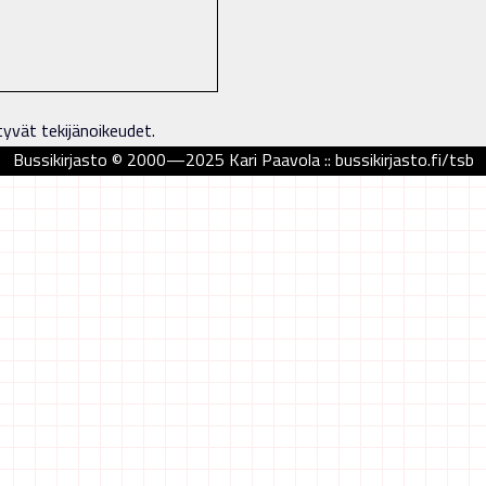
tyvät tekijänoikeudet.
Bussikirjasto © 2000—2025 Kari Paavola :: bussikirjasto.fi/tsb