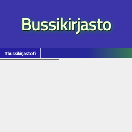
Bussikirjasto
#bussikirjastofi