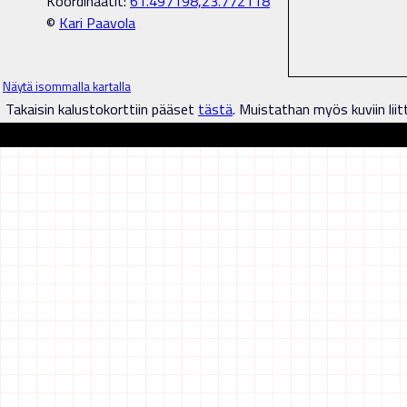
Koordinaatit:
61.497198,23.772118
©
Kari Paavola
Näytä isommalla kartalla
Takaisin kalustokorttiin pääset
tästä
. Muistathan myös kuviin liit