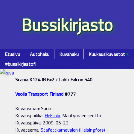
Bussikirjasto
Etusivu
Autohaku
Kuvahaku
Kuukausikuvastot
٭
#bussikirjastofi
Scania K124 IB 6x2
/
Lahti Falcon 540
Veolia Transport Finland
#777
Kuvausmaa: Suomi
Kuvauspaikka:
Helsinki
, Mäntymäen kenttä
Kuvauspäivä: 2009-05-23
Kuvateema:
Stafettkarnevalen (Helsingfors)