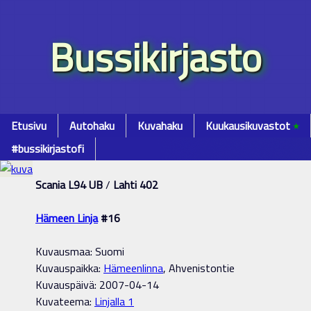
Bussikirjasto
Etusivu
Autohaku
Kuvahaku
Kuukausikuvastot
٭
#bussikirjastofi
Scania L94 UB
/
Lahti 402
Hämeen Linja
#16
Kuvausmaa: Suomi
Kuvauspaikka:
Hämeenlinna
, Ahvenistontie
Kuvauspäivä: 2007-04-14
Kuvateema:
Linjalla 1