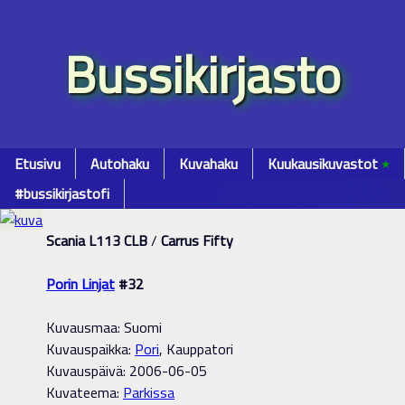
Bussikirjasto
Etusivu
Autohaku
Kuvahaku
Kuukausikuvastot
٭
#bussikirjastofi
Scania L113 CLB
/
Carrus Fifty
Porin Linjat
#32
Kuvausmaa: Suomi
Kuvauspaikka:
Pori
, Kauppatori
Kuvauspäivä: 2006-06-05
Kuvateema:
Parkissa