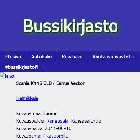
Bussikirjasto
Etusivu
Autohaku
Kuvahaku
Kuukausikuvastot
٭
#bussikirjastofi
Scania K113 CLB
/
Carrus Vector
Helmikkala
Kuvausmaa: Suomi
Kuvauspaikka:
Kangasala
, Kangasalantie
Kuvauspäivä: 2011-06-10
Kuvateema:
Pikavuorolla