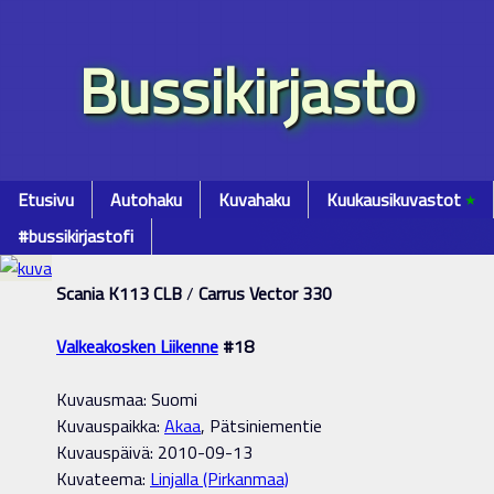
Bussikirjasto
Etusivu
Autohaku
Kuvahaku
Kuukausikuvastot
٭
#bussikirjastofi
Scania K113 CLB
/
Carrus Vector 330
Valkeakosken Liikenne
#18
Kuvausmaa: Suomi
Kuvauspaikka:
Akaa
, Pätsiniementie
Kuvauspäivä: 2010-09-13
Kuvateema:
Linjalla (Pirkanmaa)