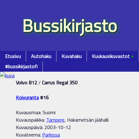
Bussikirjasto
Etusivu
Autohaku
Kuvahaku
Kuukausikuvastot
٭
#bussikirjastofi
Volvo B12
/
Carrus Regal 350
Koivuranta
#16
Kuvausmaa: Suomi
Kuvauspaikka:
Tampere
, Hakametsän jäähalli
Kuvauspäivä: 2003-10-12
Kuvateema:
Parkissa