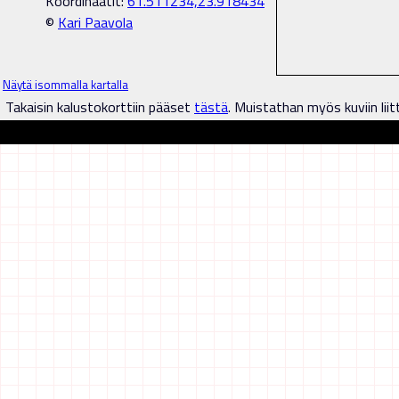
Koordinaatit:
61.511234,23.918434
©
Kari Paavola
Näytä isommalla kartalla
Takaisin kalustokorttiin pääset
tästä
. Muistathan myös kuviin liit