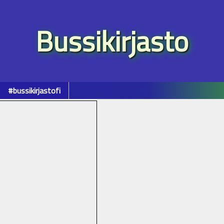
Bussikirjasto
#bussikirjastofi