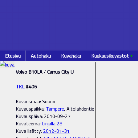
Etusivu
Autohaku
Kuvahaku
Kuukausikuvastot
٭
Volvo B10LA
/
Carrus City U
TKL
#406
Kuvausmaa: Suomi
Kuvauspaikka:
Tampere
, Aitolahdentie
Kuvauspäivä: 2010-09-27
Kuvateema:
Linjalla 28
Kuva lisätty:
2012-01-31