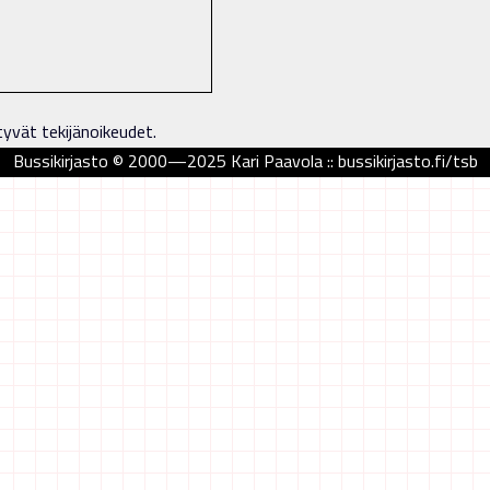
tyvät tekijänoikeudet.
Bussikirjasto © 2000—2025 Kari Paavola :: bussikirjasto.fi/tsb