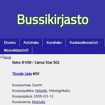
Bussikirjasto
Etusivu
Autohaku
Kuvahaku
Kuukausikuvastot
٭
#bussikirjastofi
Volvo B10M
/
Carrus Star 502
Töysän Linja
#50
Kuvausmaa: Suomi
Kuvauspaikka:
Helsinki
, Helsinginkatu
Kuvauspäivä: 2009-03-12
Kuvateema:
Matkalla