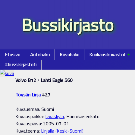
Bussikirjasto
Etusivu
Autohaku
Kuvahaku
Kuukausikuvastot
٭
#bussikirjastofi
Volvo B12
/
Lahti Eagle 560
Töysän Linja
#27
Kuvausmaa: Suomi
Kuvauspaikka:
Jyväskylä
, Hannikaisenkatu
Kuvauspäivä: 2005-07-01
Kuvateema:
Linjalla (Keski-Suomi)