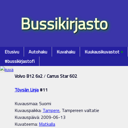
Bussikirjasto
Etusivu
Autohaku
Kuvahaku
Kuukausikuvastot
٭
#bussikirjastofi
Volvo B12 6x2
/
Carrus Star 602
Töysän Linja
#11
Kuvausmaa: Suomi
Kuvauspaikka:
Tampere
, Tampereen valtatie
Kuvauspäivä: 2009-06-13
Kuvateema:
Matkalla