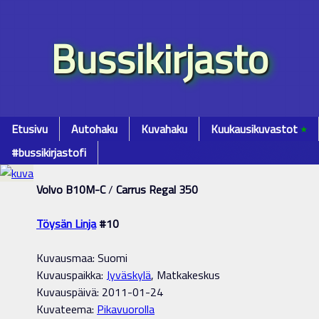
Bussikirjasto
Etusivu
Autohaku
Kuvahaku
Kuukausikuvastot
٭
#bussikirjastofi
Volvo B10M-C
/
Carrus Regal 350
Töysän Linja
#10
Kuvausmaa: Suomi
Kuvauspaikka:
Jyväskylä
, Matkakeskus
Kuvauspäivä: 2011-01-24
Kuvateema:
Pikavuorolla