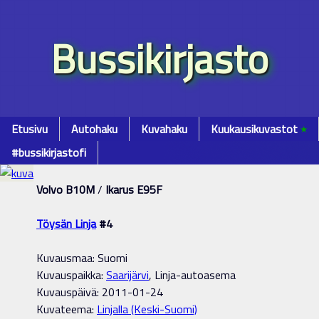
Bussikirjasto
Etusivu
Autohaku
Kuvahaku
Kuukausikuvastot
٭
#bussikirjastofi
Volvo B10M
/
Ikarus E95F
Töysän Linja
#4
Kuvausmaa: Suomi
Kuvauspaikka:
Saarijärvi
, Linja-autoasema
Kuvauspäivä: 2011-01-24
Kuvateema:
Linjalla (Keski-Suomi)