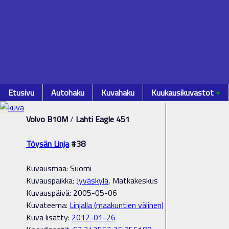
Etusivu
Autohaku
Kuvahaku
Kuukausikuvastot
٭
Volvo B10M
/
Lahti Eagle 451
Töysän Linja
#38
Kuvausmaa: Suomi
Kuvauspaikka:
Jyväskylä
, Matkakeskus
Kuvauspäivä: 2005-05-06
Kuvateema:
Linjalla (maakuntien välinen)
Kuva lisätty:
2012-01-26