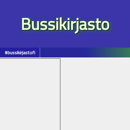
Bussikirjasto
#bussikirjastofi