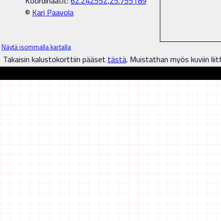
Koordinaatit:
62.242552,25.755189
©
Kari Paavola
Näytä isommalla kartalla
Takaisin kalustokorttiin pääset
tästä
. Muistathan myös kuviin liit