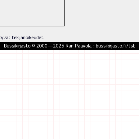
tyvät tekijänoikeudet.
Bussikirjasto © 2000—2025 Kari Paavola :: bussikirjasto.fi/tsb