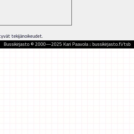
tyvät tekijänoikeudet.
Bussikirjasto © 2000—2025 Kari Paavola :: bussikirjasto.fi/tsb