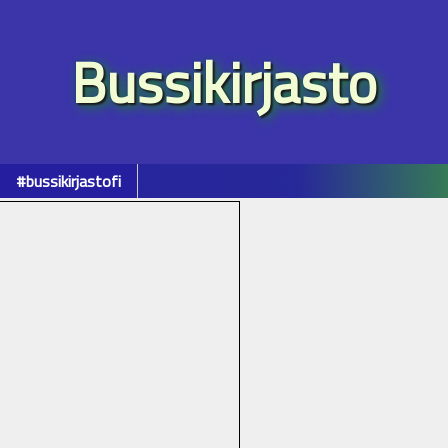
Bussikirjasto
#bussikirjastofi