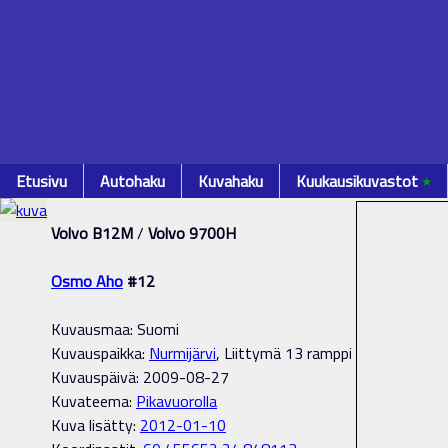
Etusivu
Autohaku
Kuvahaku
Kuukausikuvastot
٭
Volvo B12M
/
Volvo 9700H
Osmo Aho
#12
Kuvausmaa: Suomi
Kuvauspaikka:
Nurmijärvi
, Liittymä 13 ramppi
Kuvauspäivä: 2009-08-27
Kuvateema:
Pikavuorolla
Kuva lisätty:
2012-01-10