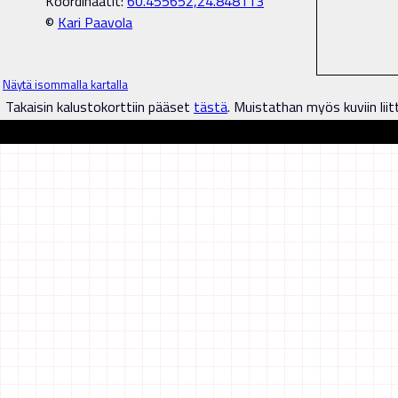
Koordinaatit:
60.455652,24.848113
©
Kari Paavola
Näytä isommalla kartalla
Takaisin kalustokorttiin pääset
tästä
. Muistathan myös kuviin liit