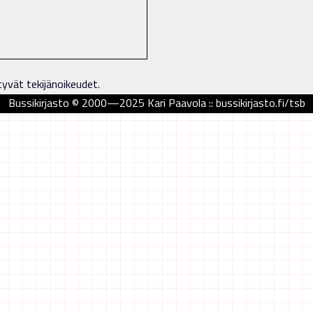
tyvät tekijänoikeudet.
Bussikirjasto © 2000—2025 Kari Paavola :: bussikirjasto.fi/tsb