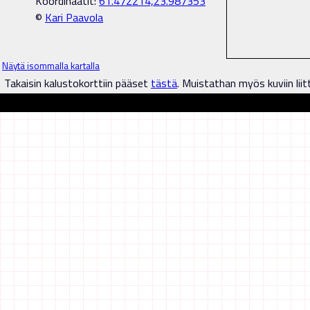
Koordinaatit:
61.472214,23.987353
©
Kari Paavola
Näytä isommalla kartalla
Takaisin kalustokorttiin pääset
tästä
. Muistathan myös kuviin liit