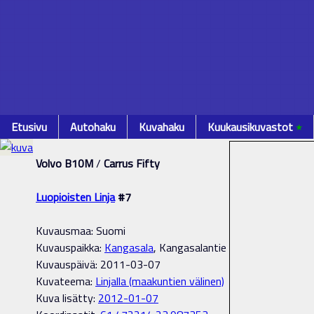
Etusivu
Autohaku
Kuvahaku
Kuukausikuvastot
٭
Volvo B10M
/
Carrus Fifty
Luopioisten Linja
#7
Kuvausmaa: Suomi
Kuvauspaikka:
Kangasala
, Kangasalantie
Kuvauspäivä: 2011-03-07
Kuvateema:
Linjalla (maakuntien välinen)
Kuva lisätty:
2012-01-07