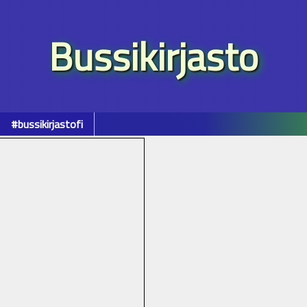
Bussikirjasto
#bussikirjastofi