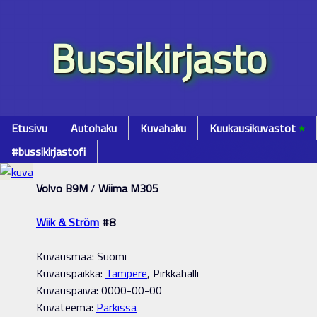
Bussikirjasto
Etusivu
Autohaku
Kuvahaku
Kuukausikuvastot
٭
#bussikirjastofi
Volvo B9M
/
Wiima M305
Wiik & Ström
#8
Kuvausmaa: Suomi
Kuvauspaikka:
Tampere
, Pirkkahalli
Kuvauspäivä: 0000-00-00
Kuvateema:
Parkissa