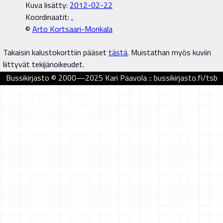
Kuva lisätty:
2012-02-22
Koordinaatit:
,
©
Arto Kortsaari-Monkala
Takaisin kalustokorttiin pääset
tästä
. Muistathan myös kuviin
liittyvät tekijänoikeudet.
Bussikirjasto © 2000—2025 Kari Paavola :: bussikirjasto.fi/tsb