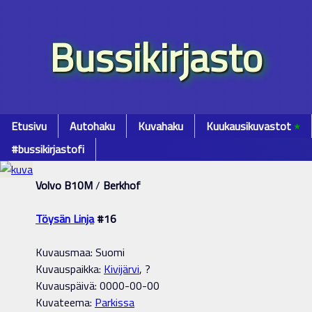
Bussikirjasto
Etusivu
Autohaku
Kuvahaku
Kuukausikuvastot
٭
#bussikirjastofi
Volvo B10M
/
Berkhof
Töysän Linja
#16
Kuvausmaa: Suomi
Kuvauspaikka:
Kivijärvi
, ?
Kuvauspäivä: 0000-00-00
Kuvateema:
Parkissa