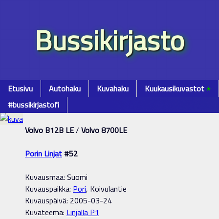
Bussikirjasto
Etusivu
Autohaku
Kuvahaku
Kuukausikuvastot
٭
#bussikirjastofi
Volvo B12B LE
/
Volvo 8700LE
Porin Linjat
#52
Kuvausmaa: Suomi
Kuvauspaikka:
Pori
, Koivulantie
Kuvauspäivä: 2005-03-24
Kuvateema:
Linjalla P1