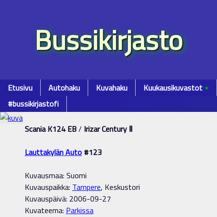
Bussikirjasto
Etusivu
Autohaku
Kuvahaku
Kuukausikuvastot
٭
#bussikirjastofi
Scania K124 EB
/
Irizar Century Ⅱ
Lauttakylän Auto
#123
Kuvausmaa: Suomi
Kuvauspaikka:
Tampere
, Keskustori
Kuvauspäivä: 2006-09-27
Kuvateema:
Parkissa