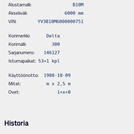
Alustamalli:
B10M
Akseliväli:
6000 mm
VIN:
YV3B10M6000000751
Korimerkki:
Delta
Korimalli:
300
Sarjanumero:
146127
Istumapaikat:
53+1 kpl
Käyttöönotto:
1980-10-09
Mitat:
m x 2,5 m
Ovet:
1+x+0
Historia