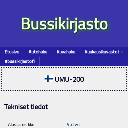
Bussikirjasto
Etusivu
Autohaku
Kuvahaku
Kuukausikuvastot
٭
#bussikirjastofi
UMU-200
Tekniset tiedot
Alustamerkki:
Volvo