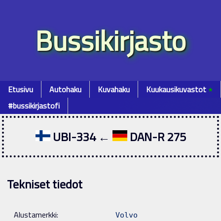
Bussikirjasto
Etusivu
Autohaku
Kuvahaku
Kuukausikuvastot
٭
#bussikirjastofi
UBI-334 ←
DAN-R 275
Tekniset tiedot
Alustamerkki:
Volvo