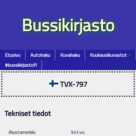
Bussikirjasto
Etusivu
Autohaku
Kuvahaku
Kuukausikuvastot
٭
#bussikirjastofi
TVX-797
Tekniset tiedot
Alustamerkki:
Volvo