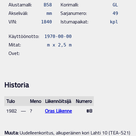
Alustamalli:
Korimalli:
B58
GL
Akseliväli:
Sarjanumero:
mm
49
VIN:
Istumapaikat:
1840
kpl
Käyttöönotto:
1970-00-00
Mitat:
m x 2,5 m
Ovet:
Historia
Tulo
Meno
Liikennöitsijä
Numero
1982
—
?
Oras Liikenne
#8
Muuta:
Uudelleenkoritus, alkuperäinen kori Lahti 10 (TEA-521)