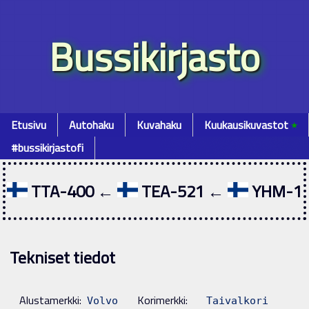
Bussikirjasto
Etusivu
Autohaku
Kuvahaku
Kuukausikuvastot
٭
#bussikirjastofi
TTA-400 ←
TEA-521 ←
YHM-1
Tekniset tiedot
Alustamerkki:
Korimerkki:
Volvo
Taivalkori