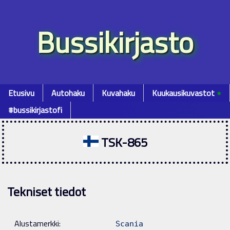
Bussikirjasto
Etusivu
Autohaku
Kuvahaku
Kuukausikuvastot
٭
#bussikirjastofi
TSK-865
Tekniset tiedot
Alustamerkki:
Scania