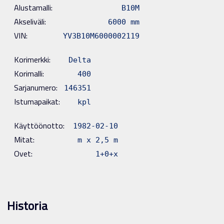
Alustamalli:
B10M
Akseliväli:
6000 mm
VIN:
YV3B10M6000002119
Korimerkki:
Delta
Korimalli:
400
Sarjanumero:
146351
Istumapaikat:
kpl
Käyttöönotto:
1982-02-10
Mitat:
m x 2,5 m
Ovet:
1+0+x
Historia