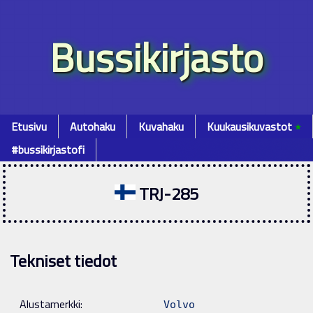
Bussikirjasto
Etusivu
Autohaku
Kuvahaku
Kuukausikuvastot
٭
#bussikirjastofi
TRJ-285
Tekniset tiedot
Alustamerkki:
Volvo