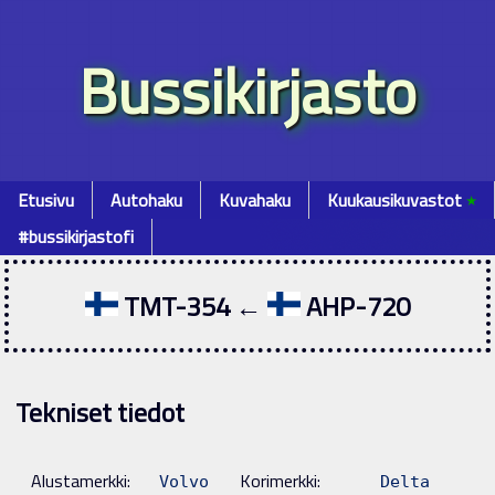
Bussikirjasto
Etusivu
Autohaku
Kuvahaku
Kuukausikuvastot
٭
#bussikirjastofi
TMT-354 ←
AHP-720
Tekniset tiedot
Alustamerkki:
Korimerkki:
Volvo
Delta