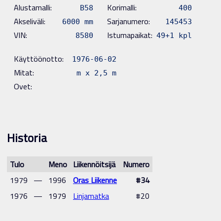
Alustamalli:
Korimalli:
B58
400
Akseliväli:
Sarjanumero:
6000 mm
145453
VIN:
Istumapaikat:
8580
49+1 kpl
Käyttöönotto:
1976-06-02
Mitat:
m x 2,5 m
Ovet:
Historia
Tulo
Meno
Liikennöitsijä
Numero
1979
—
1996
Oras Liikenne
#34
1976
—
1979
Linjamatka
#20