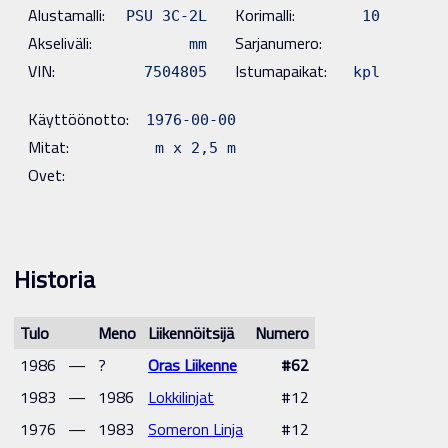
Alustamalli:
Korimalli:
PSU 3C-2L
10
Akseliväli:
Sarjanumero:
mm
VIN:
Istumapaikat:
7504805
kpl
Käyttöönotto:
1976-00-00
Mitat:
m x 2,5 m
Ovet:
Historia
Tulo
Meno
Liikennöitsijä
Numero
1986
—
?
Oras Liikenne
#62
1983
—
1986
Lokkilinjat
#12
1976
—
1983
Someron Linja
#12