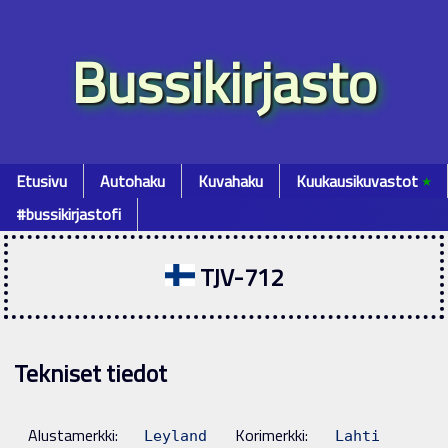
Bussikirjasto
Etusivu
Autohaku
Kuvahaku
Kuukausikuvastot
٭
#bussikirjastofi
TJV-712
Tekniset tiedot
Alustamerkki:
Korimerkki:
Leyland
Lahti