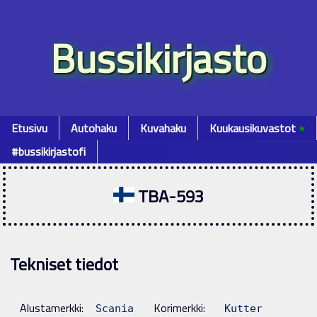
Bussikirjasto
Etusivu
Autohaku
Kuvahaku
Kuukausikuvastot
٭
#bussikirjastofi
TBA-593
Tekniset tiedot
Alustamerkki:
Korimerkki:
Scania
Kutter