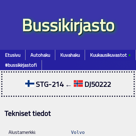
Bussikirjasto
Etusivu
Autohaku
Kuvahaku
Kuukausikuvastot
٭
#bussikirjastofi
STG-214 ←
DJ50222
Tekniset tiedot
Alustamerkki:
Volvo